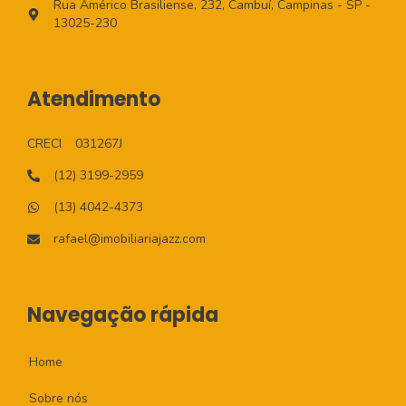
Rua Américo Brasiliense, 232, Cambuí, Campinas - SP -
13025-230
Atendimento
CRECI
031267J
(12) 3199-2959
(13) 4042-4373
rafael@imobiliariajazz.com
Navegação rápida
Home
Sobre nós