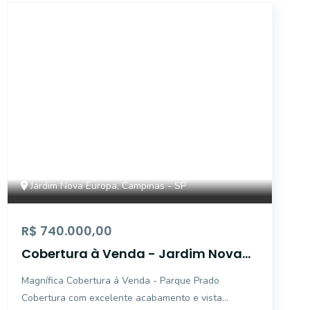
41057
Jardim Nova Europa, Campinas - SP
R$ 740.000,00
Cobertura à Venda - Jardim Nova
Europa, Campinas - 136m2 -
Magnífica Cobertura á Venda - Parque Prado
Condomínio Patio Das Alamedas - 3
Cobertura com excelente acabamento e vista
Quartos