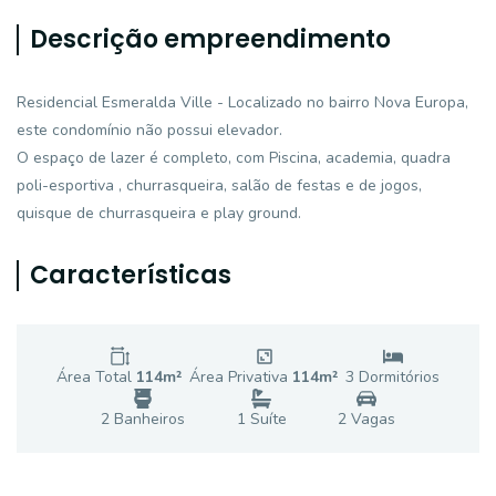
Descrição empreendimento
Residencial Esmeralda Ville - Localizado no bairro Nova Europa,
este condomínio não possui elevador.
O espaço de lazer é completo, com Piscina, academia, quadra
poli-esportiva , churrasqueira, salão de festas e de jogos,
quisque de churrasqueira e play ground.
Características
Área Total
114
m²
Área Privativa
114
m²
3
Dormitório
s
2
Banheiro
s
1
Suíte
2
Vaga
s