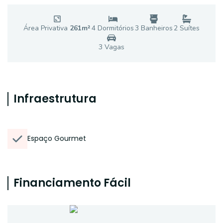
Área Privativa
261
m²
4
Dormitório
s
3
Banheiro
s
2
Suíte
s
3
Vaga
s
Infraestrutura
Espaço Gourmet
Financiamento Fácil