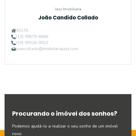
Jazz Imobiliaria
João Candido Collado
95176
(13) 99679-6666
(19) 99326-9922
joaocollado@imobiliariajazz.com
Procurando o imóvel dos sonhos?
Podemos ajudá-lo a realizar o seu sonho de um imóvel
novo