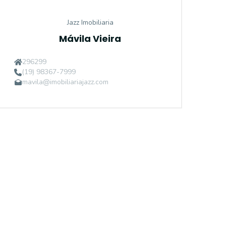
Jazz Imobiliaria
Mávila Vieira
296299
(19) 98367-7999
mavila@imobiliariajazz.com