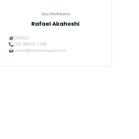
Jazz Imobiliaria
Rafael Akahoshi
109923
(19) 99678-7788
rafael@imobiliariajazz.com