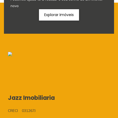
novo
Explorar Imóveis
Jazz Imobiliaria
CRECI
031267J