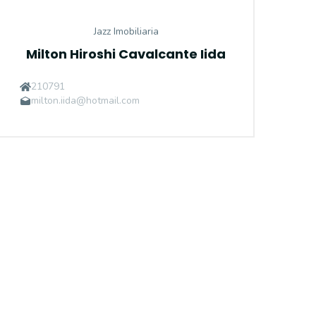
Jazz Imobiliaria
Milton Hiroshi Cavalcante Iida
210791
milton.iida@hotmail.com