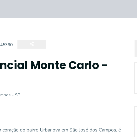
:
45390
cial Monte Carlo -
ampos - SP
no coração do bairro Urbanova em São José dos Campos, é