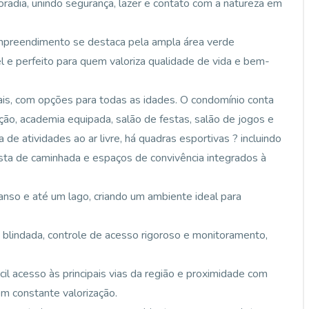
adia, unindo segurança, lazer e contato com a natureza em
empreendimento se destaca pela ampla área verde
l e perfeito para quem valoriza qualidade de vida e bem-
iais, com opções para todas as idades. O condomínio conta
atação, academia equipada, salão de festas, salão de jogos e
e atividades ao ar livre, há quadras esportivas ? incluindo
ista de caminhada e espaços de convivência integrados à
nso e até um lago, criando um ambiente ideal para
 blindada, controle de acesso rigoroso e monitoramento,
cil acesso às principais vias da região e proximidade com
m constante valorização.