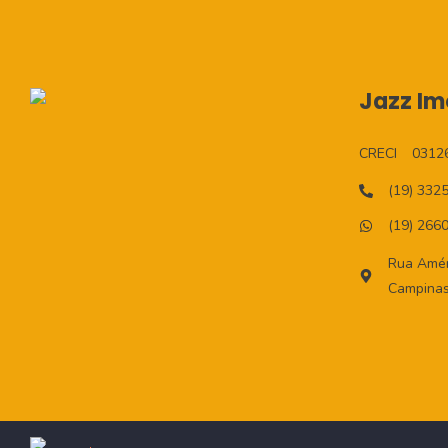
Jazz Imo
CRECI
0312
(19) 332
(19) 266
Rua Améri
Campinas