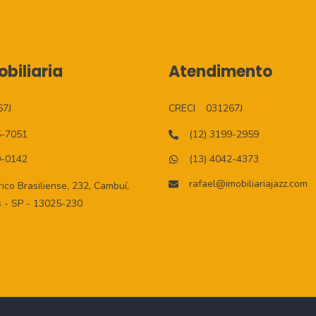
biliaria
Atendimento
67J
CRECI
031267J
5-7051
(12) 3199-2959
0-0142
(13) 4042-4373
rafael@imobiliariajazz.com
co Brasiliense, 232, Cambuí,
 - SP - 13025-230