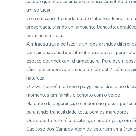
padrão que oferece uma experiência completa de mor
um só lugar.
Com um conceito moderno de clube residencial, o 
preservada, criando um ambiente tranquilo, agradáve
estar no dia a dia.
A infraestrutura de lazer é um dos grandes diferenc
com piscinas adulto e infantil, incluindo raia para n
espaço gourmet com churrasqueira. Para quem gosta d
tênis, poliesportiva e campo de futebol ? além de p
natureza.
O Vivva também oferece playground, áreas de desca
momentos em família e contato com o verde.
Na parte de segurança, o condomínio possui portaria
garantindo tranquilidade total para os moradores.
Outro ponto forte é a localização estratégica, com fá
São José dos Campos, além de estar em uma área e