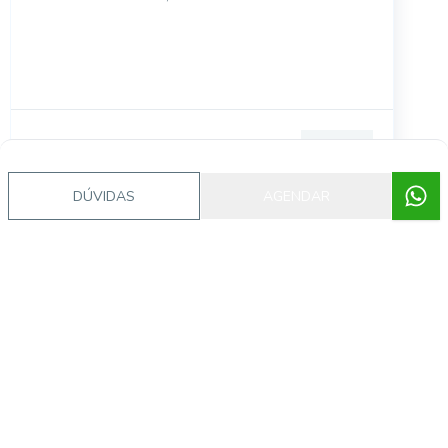
Caraguatatuba - SP. Esta é uma oportunidade
imperdível de
DÚVIDAS
AGENDAR
Corretor