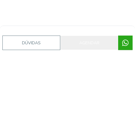
DÚVIDAS
AGENDAR
Corretor
Jazz Imobiliaria
Paulo Soares Gallis