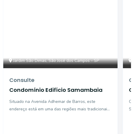
Jardim São Dimas, São José dos Campos - SP
Consulte
C
Condomínio Edifício Samambaia
C
Situado na Avenida Adhemar de Barros, este
Co
endereço está em uma das regiões mais tradicionais
Segu
e valorizadas de São José dos Campos, com
la
excelente infr