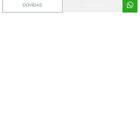
DÚVIDAS
AGENDAR
Imóveis semelhantes
44437