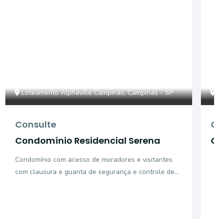
Loteamento Alphaville Campinas, Campinas - SP
Consulte
C
Condomínio Residencial Serena
C
S
Condomínio com acesso de moradores e visitantes
com clausura e guarita de segurança e controle de
acesso com tecnologia de ponta. Portaria social, pré