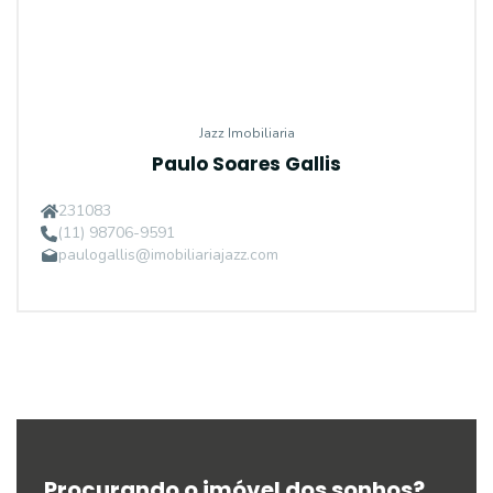
Jazz Imobiliaria
Paulo Soares Gallis
231083
(11) 98706-9591
paulogallis@imobiliariajazz.com
Procurando o imóvel dos sonhos?