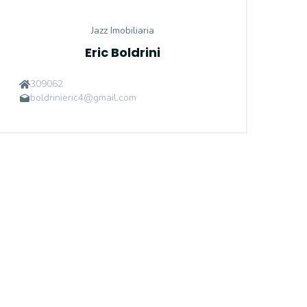
Jazz Imobiliaria
Eric Boldrini
309062
boldrinieric4@gmail.com