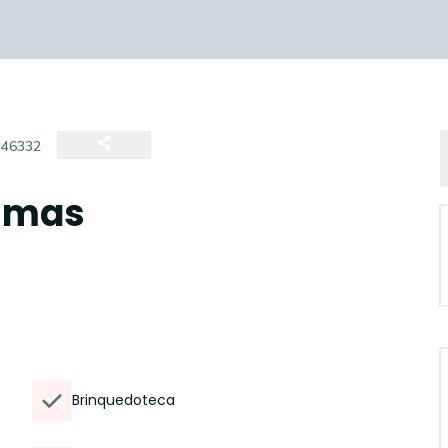
:
46332
almas
Brinquedoteca