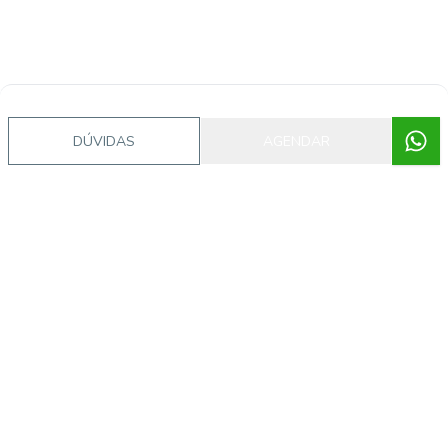
DÚVIDAS
AGENDAR
Corretor
Jazz Imobiliaria
Paulo Soares Gallis