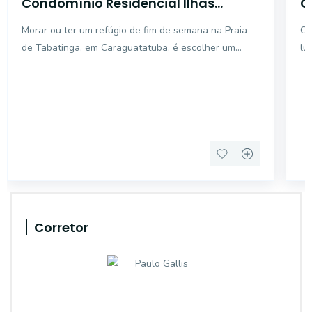
Condomínio Residencial Ilhas
C
Canárias
Morar ou ter um refúgio de fim de semana na Praia
Co
de Tabatinga, em Caraguatatuba, é escolher um
lu
estilo de vida onde o ritmo da natureza dita o seu
bem
Corretor