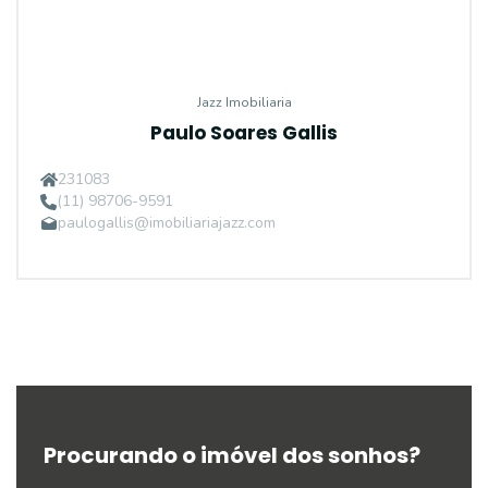
Jazz Imobiliaria
Paulo Soares Gallis
231083
(11) 98706-9591
paulogallis@imobiliariajazz.com
Procurando o imóvel dos sonhos?