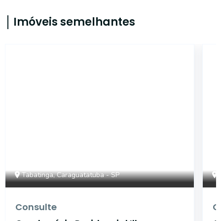
Imóveis semelhantes
46459
Tabatinga, Caraguatatuba - SP
Consulte
C