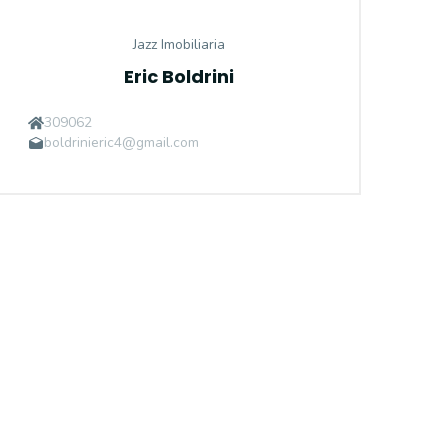
Jazz Imobiliaria
Eric Boldrini
309062
boldrinieric4@gmail.com