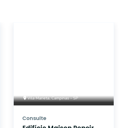
46504
Vila Marieta, Campinas - SP
Consulte