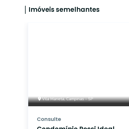
Imóveis semelhantes
46608
Vila Marieta, Campinas - SP
Consulte