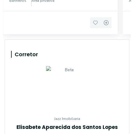
Banheiros
Área privativa
Áre
cenário idea
vis
Corretor
Jazz Imobiliaria
Elisabete Aparecida dos Santos Lopes