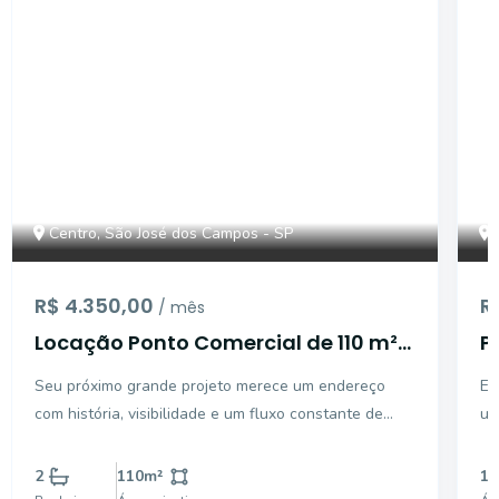
Centro, São José dos Campos - SP
R$ 4.350,00
R
/ mês
Locação Ponto Comercial de 110 m²
P
na Siqueira Campos- Centro São
P
Seu próximo grande projeto merece um endereço
Ex
José dos Campos
d
com história, visibilidade e um fluxo constante de
um
pessoas. Localizado na tradicional e movimentada
do 
Rua Siqueira Campos, no coração de São José dos
Pr
2
110
m²
13
Campos, este ponto comercial de 110 m² oferece o
13