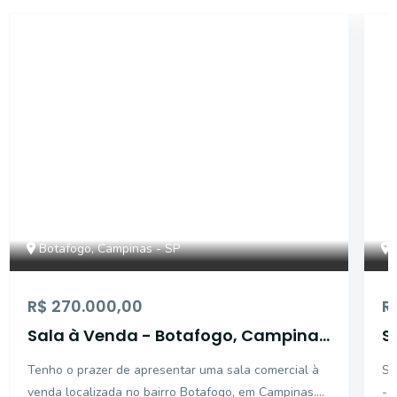
9235
Botafogo, Campinas - SP
R$ 270.000,00
R
Sala à Venda - Botafogo, Campinas
S
- 30m2
-
Tenho o prazer de apresentar uma sala comercial à
Sa
venda localizada no bairro Botafogo, em Campinas.
- Campin