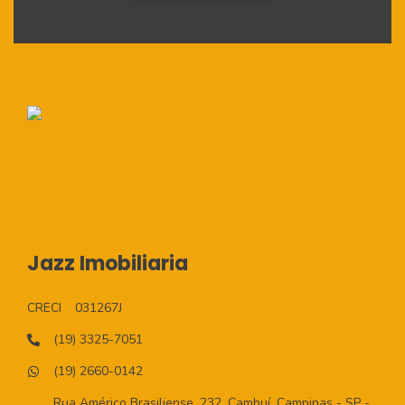
Jazz Imobiliaria
CRECI
031267J
(19) 3325-7051
(19) 2660-0142
Rua Américo Brasiliense, 232, Cambuí, Campinas - SP -