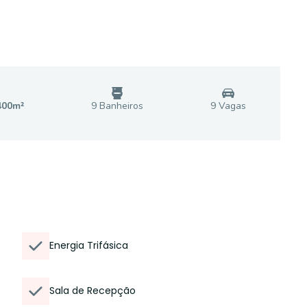
400
m²
9
Banheiro
s
9
Vaga
s
Energia Trifásica
Sala de Recepção