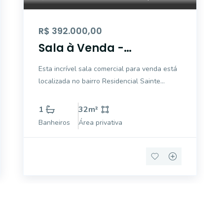
R$ 392.000,00
Sala à Venda -
Residencial Sainte
Esta incrível sala comercial para venda está
Helene, Campinas -
localizada no bairro Residencial Sainte
32,22m2
Helene, na cidade de Campinas. Com uma
área interna de 32,22 m² , este espaço é
1
32
m²
perfeito para quem busca um ambiente
Banheiros
Área privativa
profissional e aconchegante. Com 0 quartos,
sendo