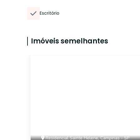
Escritório
Imóveis semelhantes
13866
Residencial Sainte Helene, Campinas - SP