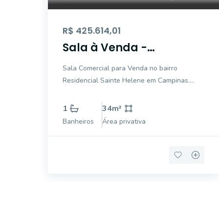
R$ 425.614,01
Sala à Venda -
Residencial Sainte
Sala Comercial para Venda no bairro
Helene, Campinas -
Residencial Sainte Helene em Campinas.
34,99m2
Com uma área interna de 35m² e área total
de 35m², este imóvel é perfeito para quem
1
34
m²
busca um espaço moderno e funcional para
Banheiros
Área privativa
seu negócio. Localizada em uma região
privilegiada,