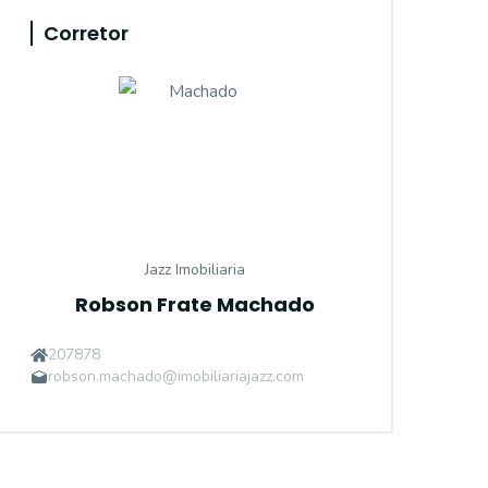
Corretor
Jazz Imobiliaria
Robson Frate Machado
207878
robson.machado@imobiliariajazz.com