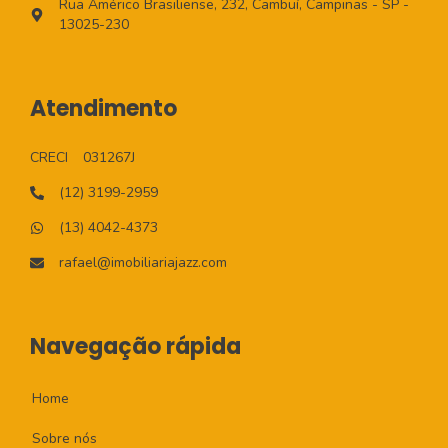
Rua Américo Brasiliense, 232, Cambuí, Campinas - SP -
13025-230
Atendimento
CRECI
031267J
(12) 3199-2959
(13) 4042-4373
rafael@imobiliariajazz.com
Navegação rápida
Home
Sobre nós