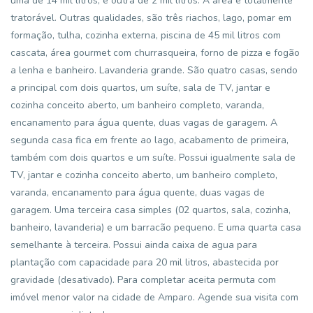
uma de 14 mil litros, e outra de 2 mil litros. A área é totalmente
tratorável. Outras qualidades, são três riachos, lago, pomar em
formação, tulha, cozinha externa, piscina de 45 mil litros com
cascata, área gourmet com churrasqueira, forno de pizza e fogão
a lenha e banheiro. Lavanderia grande. São quatro casas, sendo
a principal com dois quartos, um suíte, sala de TV, jantar e
cozinha conceito aberto, um banheiro completo, varanda,
encanamento para água quente, duas vagas de garagem. A
segunda casa fica em frente ao lago, acabamento de primeira,
também com dois quartos e um suíte. Possui igualmente sala de
TV, jantar e cozinha conceito aberto, um banheiro completo,
varanda, encanamento para água quente, duas vagas de
garagem. Uma terceira casa simples (02 quartos, sala, cozinha,
banheiro, lavanderia) e um barracão pequeno. E uma quarta casa
semelhante à terceira. Possui ainda caixa de agua para
plantação com capacidade para 20 mil litros, abastecida por
gravidade (desativado). Para completar aceita permuta com
imóvel menor valor na cidade de Amparo. Agende sua visita com