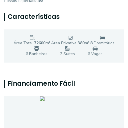
nossos especialistas!
Características
Área Total
72600
m²
Área Privativa
380
m²
8
Dormitório
s
6
Banheiro
s
2
Suíte
s
6
Vaga
s
Financiamento Fácil