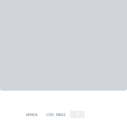
SÍTIO
VENDA
CÓD:
38622