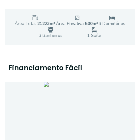
Área Total
21223
m²
Área Privativa
500
m²
3
Dormitório
s
3
Banheiro
s
1
Suíte
Financiamento Fácil