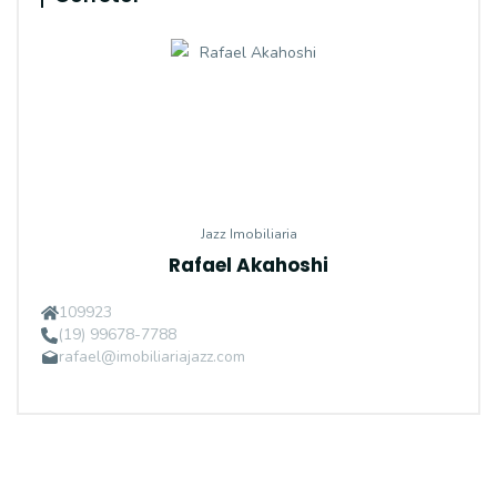
Jazz Imobiliaria
Rafael Akahoshi
109923
(19) 99678-7788
rafael@imobiliariajazz.com