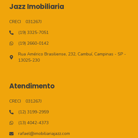
Jazz Imobiliaria
CRECI
031267J
(19) 3325-7051
(19) 2660-0142
Rua Américo Brasiliense, 232, Cambuí, Campinas - SP -
13025-230
Atendimento
CRECI
031267J
(12) 3199-2959
(13) 4042-4373
rafael@imobiliariajazz.com