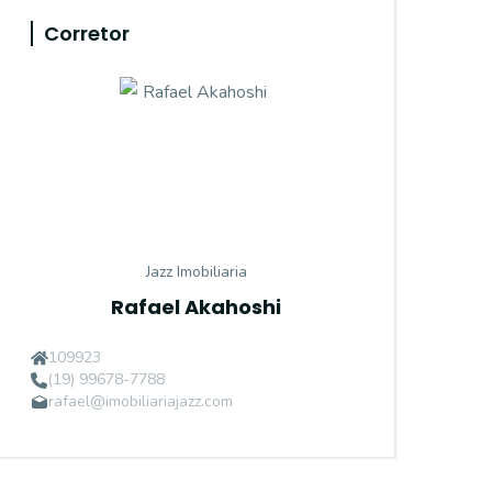
Corretor
Jazz Imobiliaria
Rafael Akahoshi
109923
(19) 99678-7788
rafael@imobiliariajazz.com