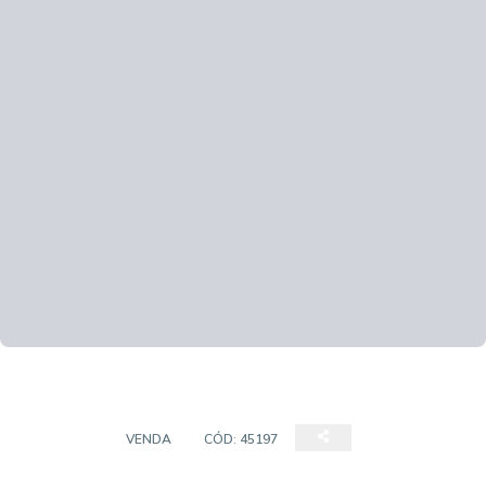
TERRENO
VENDA
CÓD:
45197