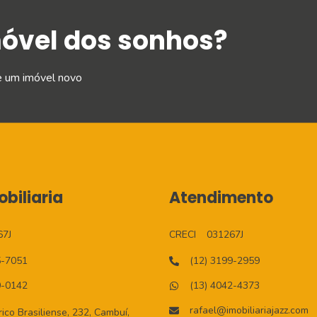
móvel dos sonhos?
e um imóvel novo
biliaria
Atendimento
67J
CRECI
031267J
5-7051
(12) 3199-2959
0-0142
(13) 4042-4373
rafael@imobiliariajazz.com
co Brasiliense, 232, Cambuí,