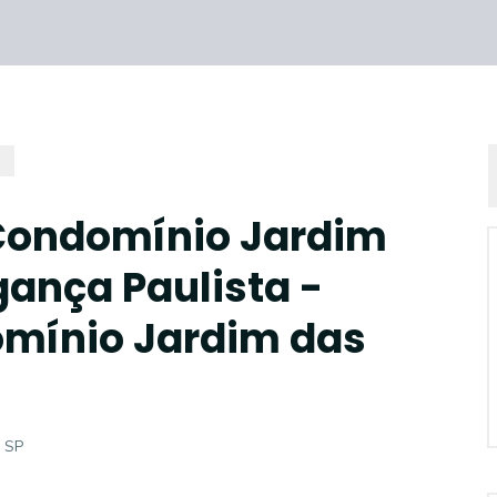
 Condomínio Jardim
gança Paulista -
omínio Jardim das
- SP