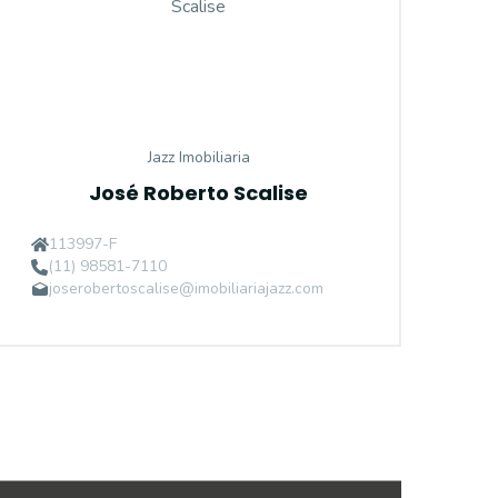
Jazz Imobiliaria
José Roberto Scalise
113997-F
(11) 98581-7110
joserobertoscalise@imobiliariajazz.com