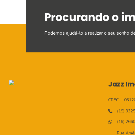
Procurando o i
Podemos ajudá-lo a realizar o seu sonho d
Jazz Imo
CRECI
0312
(19) 332
(19) 266
Rua Améri