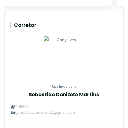
Corretor
Jazz Imobiliaria
Sebastião Donizete Martins
295832
goncalvescorretor51@gmail.com