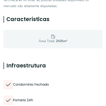
96 chácaras no total, as poucas unidades disponíveis no
mercado são altamente disputadas.
Características
Área Total
2505
m²
Infraestrutura
Condomínio Fechado
Portaria 24h