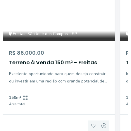
Freitas, São José dos Campos - SP
R$ 86.000,00
R
Terreno à Venda 150 m² - Freitas
T
-
Excelente oportunidade para quem deseja construir
Im
ou investir em uma região com grande potencial de
o 
crescimento! Com 150 m² de área total, este terreno
na
possui 5 metros de frente por 30 metros de
em
150
m²
18
profundidade, oferecendo um excelente espaço para
qu
Área total
Áre
a const
do