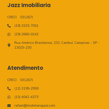
Jazz Imobiliaria
CRECI
031267J
(19) 3325-7051
(19) 2660-0142
Rua Américo Brasiliense, 232, Cambuí, Campinas - SP -
13025-230
Atendimento
CRECI
031267J
(12) 3199-2959
(13) 4042-4373
rafael@imobiliariajazz.com