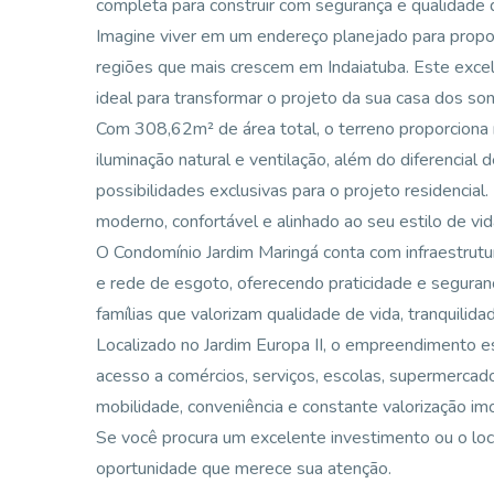
completa para construir com segurança e qualidade d
Imagine viver em um endereço planejado para propor
regiões que mais crescem em Indaiatuba. Este exce
ideal para transformar o projeto da sua casa dos so
Com 308,62m² de área total, o terreno proporciona 
iluminação natural e ventilação, além do diferencial
possibilidades exclusivas para o projeto residencia
moderno, confortável e alinhado ao seu estilo de vid
O Condomínio Jardim Maringá conta com infraestrutur
e rede de esgoto, oferecendo praticidade e seguran
famílias que valorizam qualidade de vida, tranquilida
Localizado no Jardim Europa II, o empreendimento es
acesso a comércios, serviços, escolas, supermercad
mobilidade, conveniência e constante valorização imob
Se você procura um excelente investimento ou o local
oportunidade que merece sua atenção.