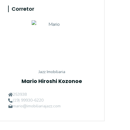
Corretor
Jazz Imobiliaria
Mario Hiroshi Kozonoe
253938
(19) 99930-6220
mario@imobiliariajazz.com