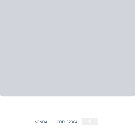
TERRENO
VENDA
CÓD:
32364