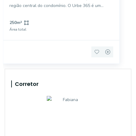
região central do condomínio. O Urbe 365 é um
empreendimento localizado na região central de
Paulínia. Infra estrutura de alto padrão, com um
250
m²
clube completo, numa cidade com muita qualidade
Área total
de vida.
Corretor