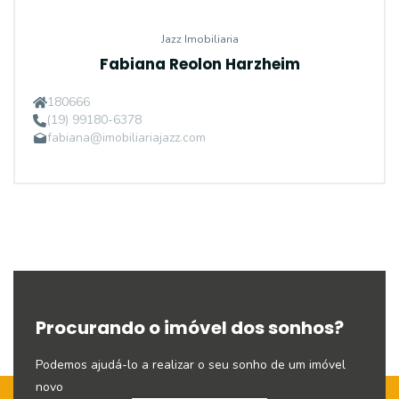
Jazz Imobiliaria
Fabiana Reolon Harzheim
180666
(19) 99180-6378
fabiana@imobiliariajazz.com
Procurando o imóvel dos sonhos?
Podemos ajudá-lo a realizar o seu sonho de um imóvel
novo