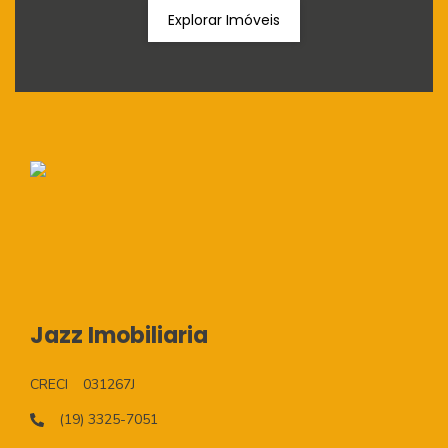
Explorar Imóveis
Jazz Imobiliaria
CRECI
031267J
(19) 3325-7051