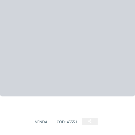
TERRENO
VENDA
CÓD:
45551