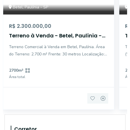
Betel, Paulínia - SP
R$ 2.300.000,00
R
Terreno à Venda - Betel, Paulínia -
T
2.700m2
2
Terreno Comercial à Venda em Betel, Paulínia. Área
Te
do Terreno: 2.700 m² Frente: 30 metros Localização:
(Valo
Betel Este terreno plano de 2.700 m², com 30 metros
Cidade: 
de frente, é ideal para uso comercial. Com topografia
em
2700
m²
27
plana, o terreno está totalmente murad
Área total
Áre
Corretor