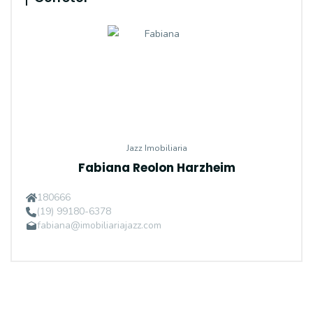
Jazz Imobiliaria
Fabiana Reolon Harzheim
180666
(19) 99180-6378
fabiana@imobiliariajazz.com