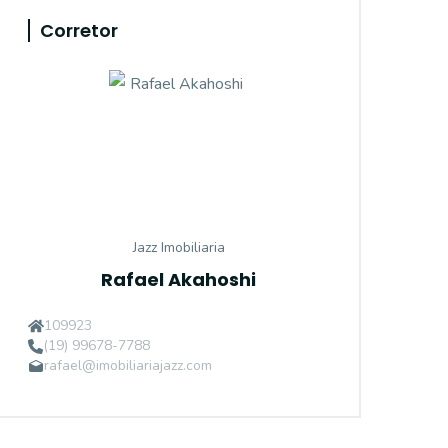
Corretor
Jazz Imobiliaria
Rafael Akahoshi
109923
(19) 99678-7788
rafael@imobiliariajazz.com