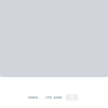
TERRENO
VENDA
CÓD:
42699