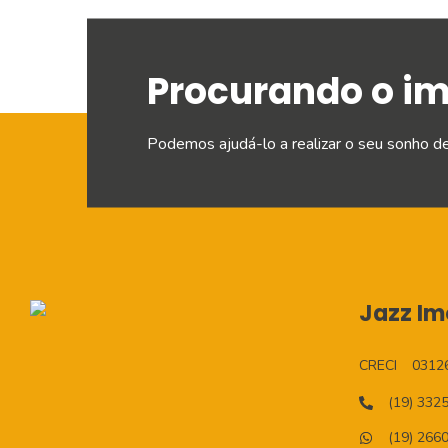
Procurando o i
Podemos ajudá-lo a realizar o seu sonho d
Jazz Imo
CRECI
0312
(19) 332
(19) 266