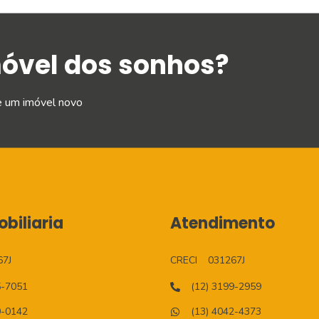
móvel dos sonhos?
e um imóvel novo
biliaria
Atendimento
67J
CRECI
031267J
5-7051
(12) 3199-2959
0-0142
(13) 4042-4373