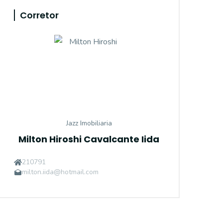
Corretor
Jazz Imobiliaria
Milton Hiroshi Cavalcante Iida
210791
milton.iida@hotmail.com