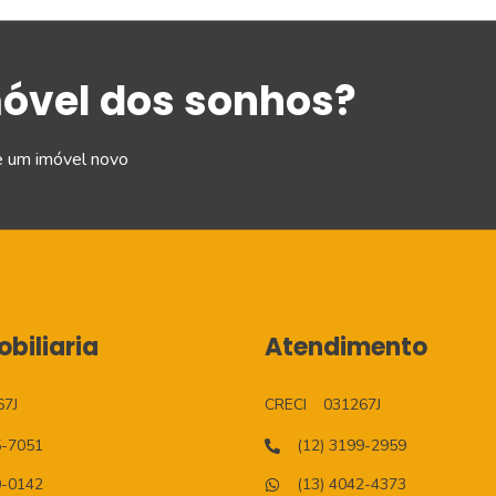
móvel dos sonhos?
e um imóvel novo
biliaria
Atendimento
67J
CRECI
031267J
5-7051
(12) 3199-2959
0-0142
(13) 4042-4373