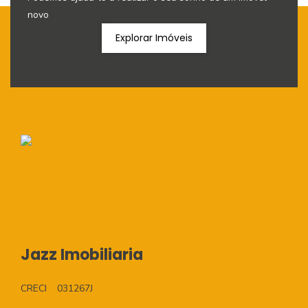
novo
Explorar Imóveis
Jazz Imobiliaria
CRECI
031267J