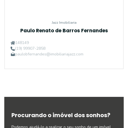
Jazz Imobiliaria
Paulo Renato de Barros Fernandes
148149
(19) 99907-2858
paulobfernandes@imobiliariajazz.com
Procurando o imóvel dos sonhos?
Podemos ajudá-lo a realizar o seu sonho de um imóvel