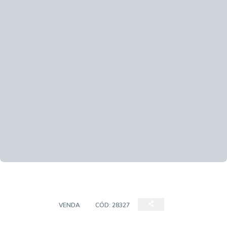
TERRENO
VENDA
CÓD:
28327