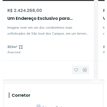
R$ 2.424.268,00
R
Um Endereço Exclusivo para
V
Construir o Seu Maior Sonho
C
Imagine viver em um dos condomínios mais
Im
C
sofisticados de São José dos Campos, em um terreno
ce
amplo, cercado por natureza, segurança e qualidade
um
de vida. Este lote de 833,56 m², localizado no Jardins
Campos. Este 
833
m²
82
das Nações - Dakar Lote 04 QD 185, oferece o
lo
Área total
Áre
espaço id
em
Corretor