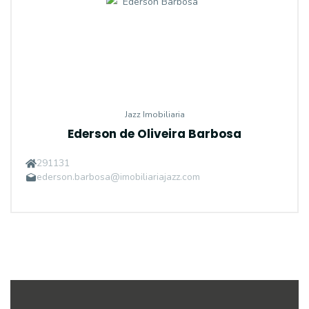
Jazz Imobiliaria
Ederson de Oliveira Barbosa
291131
ederson.barbosa@imobiliariajazz.com