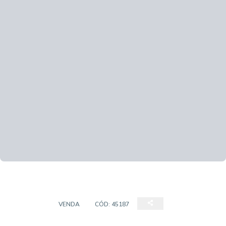
TERRENO
VENDA
CÓD:
45187