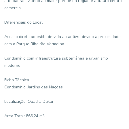
alto padrão, vizinho ao maior parque da região e a futuro centro
comercial.
Diferenciais do Local:
Acesso direto ao estilo de vida ao ar livre devido à proximidade
com o Parque Ribeirão Vermelho.
Condomínio com infraestrutura subterrânea e urbanismo
moderno.
Ficha Técnica
Condomínio: Jardins das Nações.
Localização: Quadra Dakar.
Área Total: 866,24 m².