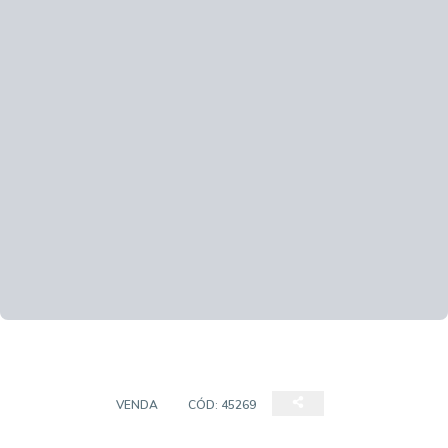
TERRENO
VENDA
CÓD:
45269