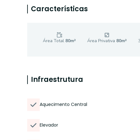
Características
Área Total
80
m²
Área Privativa
80
m²
Infraestrutura
Aquecimento Central
Elevador