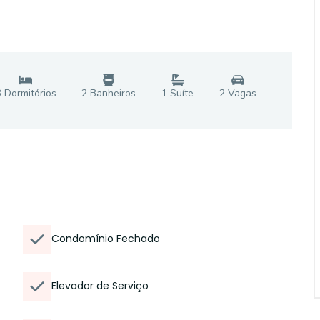
3
Dormitório
s
2
Banheiro
s
1
Suíte
2
Vaga
s
Condomínio Fechado
Elevador de Serviço