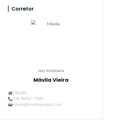
Corretor
Jazz Imobiliaria
Mávila Vieira
296299
(19) 98367-7999
mavila@imobiliariajazz.com