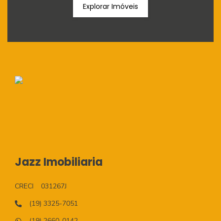
Explorar Imóveis
Jazz Imobiliaria
CRECI
031267J
(19) 3325-7051
(19) 2660-0142