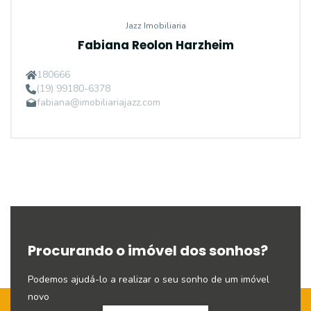
Jazz Imobiliaria
Fabiana Reolon Harzheim
180666
(19) 99180-6378
fabiana@imobiliariajazz.com
Procurando o imóvel dos sonhos?
Podemos ajudá-lo a realizar o seu sonho de um imóvel
novo