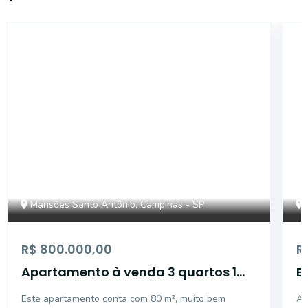
46333
Mansões Santo Antônio, Campinas - SP
R$ 800.000,00
R
Apartamento à venda 3 quartos 1
E
suíte e Varanda Gourmet - Mansões
A
Este apartamento conta com 80 m², muito bem
Ap
Santo Antônio- Campinas/SP
C