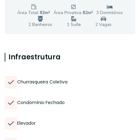
Área Total
82
m²
Área Privativa
82
m²
3
Dormitório
s
2
Banheiro
s
1
Suíte
2
Vaga
s
Infraestrutura
Churrasqueira Coletiva
Condomínio Fechado
Elevador