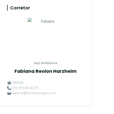
Corretor
Jazz Imobiliaria
Fabiana Reolon Harzheim
180666
(19) 99180-6378
fabiana@imobiliariajazz.com