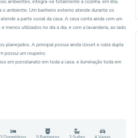
ois ambientes, integra-se totalmente à cozinha, em ilha,
ta o ambiente. Um banheiro externo atende durante os
tende a parte social da casa. A casa conta ainda com um
e menos utilizados no dia a dia, e com a lavanderia, ao lado
s planejados. A principal possui ainda closet e cuba dupla
m possui um roupeiro.
 Piso em porcelanato em toda a casa. e iluminação toda em
3
Dormitório
s
5
Banheiro
s
3
Suíte
s
4
Vaga
s