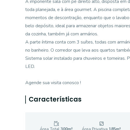
A imponente sala com pé direito alto, disposta em d
toda planejada, e à área gourmet. A piscina comple
momentos de descontração, enquanto que o lavabo a
belo depósito, ideal para armazenar objetos maiores 
da cozinha, também já com armários.
A parte íntima conta com 3 suítes, todas com armário
no banheiro. O corredor que leva aos quartos també
Sistema solar instalado para chuveiros e torneiras.
LED.
Agende sua visita conosco !
Características
Área Total
300
m²
Área Privativa
185
m²