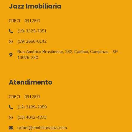
Jazz Imobiliaria
CRECI
031267J
(19) 3325-7051
(19) 2660-0142
Rua Américo Brasiliense, 232, Cambuí, Campinas - SP -
13025-230
Atendimento
CRECI
031267J
(12) 3199-2959
(13) 4042-4373
rafael@imobiliariajazz.com