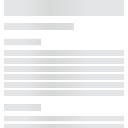
Casa 5 Dormitórios e Jacuzzi -
Jurerê
Jurerê Internacional, Florianópolis - SC