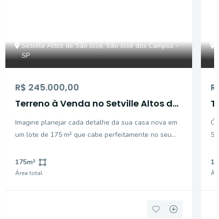
Setville Altos de São José, São José dos Campos -
SP
R$ 245.000,00
R
Terreno à Venda no Setville Altos de
T
São José | 175m² Aceita
-
Imagine planejar cada detalhe da sua casa nova em
Ót
Parcelamento Direto
Q
um lote de 175 m² que cabe perfeitamente no seu
Se
bolso e nos seus planos de futuro. Morar no Setville
to
é escolher um estilo de vida dinâmico, seguro e
co
175
m²
17
acolhedor, ideal para quem quer ver a família crescer
um
Área total
Áre
co
ch