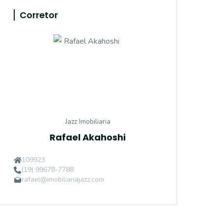
Corretor
Jazz Imobiliaria
Rafael Akahoshi
109923
(19) 99678-7788
rafael@imobiliariajazz.com