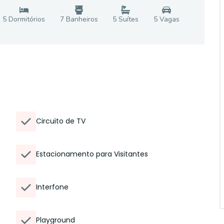
5
Dormitório
s
7
Banheiro
s
5
Suíte
s
5
Vaga
s
Circuito de TV
Estacionamento para Visitantes
Interfone
Playground