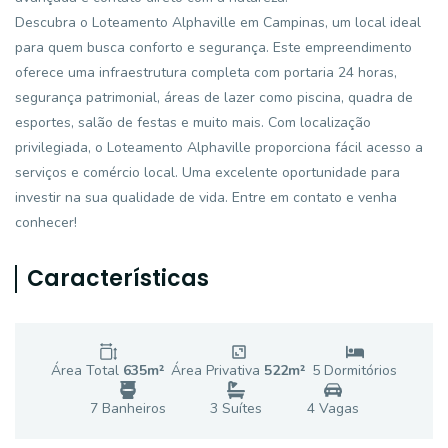
Descubra o Loteamento Alphaville em Campinas, um local ideal
para quem busca conforto e segurança. Este empreendimento
oferece uma infraestrutura completa com portaria 24 horas,
segurança patrimonial, áreas de lazer como piscina, quadra de
esportes, salão de festas e muito mais. Com localização
privilegiada, o Loteamento Alphaville proporciona fácil acesso a
serviços e comércio local. Uma excelente oportunidade para
investir na sua qualidade de vida. Entre em contato e venha
conhecer!
Características
Área Total
635
m²
Área Privativa
522
m²
5
Dormitório
s
7
Banheiro
s
3
Suíte
s
4
Vaga
s