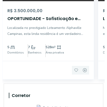
R$ 3.500.000,00
R
OPORTUNIDADE - Sofisticação e
L
Amplitude no Alphaville Campinas -
C
Localizada no prestigiado Loteamento Alphaville
Ma
Casa com 528m² em Terreno de
Campinas, esta linda residência é um verdadeiro
ex
703m²!
convite para quem busca conforto, espaço e
ár
qualidade de vida em um dos endereços mais
es
5
7
528
m²
5
valorizados da cidade. O imóvel possui 528,61 m² de
Dormitórios
Banheiros
Área privativa
Do
área privativa, impla
Corretor