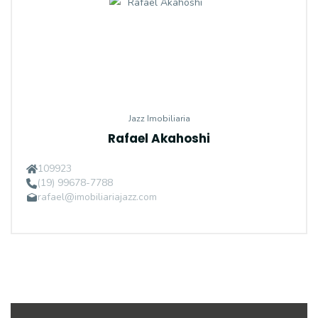
Jazz Imobiliaria
Rafael Akahoshi
109923
(19) 99678-7788
rafael@imobiliariajazz.com