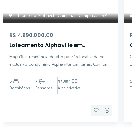
Loteamento Alphaville Campinas, Campinas - SP
R$ 4.990.000,00
R
Loteamento Alphaville em
C
Campinas
L
Magnífica residência de alto padrão localizada no
Ca
C
exclusivo Condomínio Alphaville Campinas. Com uma
Lo
área interna de 470m² e uma área total de 1.500m²,
de
este imóvel é perfeito para quem busca conforto,
e 
5
7
470
m²
5
sofisticação e contato com a natureza. Ao entrar n
m²
Dormitórios
Banheiros
Área privativa
Do
ac