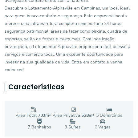
avançada e contato direto com a natureza.
Descubra o Loteamento Alphaville em Campinas, um local ideal
para quem busca conforto e segurança. Este empreendimento
oferece uma infraestrutura completa com portaria 24 horas,
segurança patrimonial, áreas de lazer como piscina, quadra de
esportes, salão de festas e muito mais. Com localização
privilegiada, o Loteamento Alphaville proporciona fácil acesso a
serviços e comércio local. Uma excelente oportunidade para
investir na sua qualidade de vida. Entre em contato e venha
conhecer!
Características
Área Total
703
m²
Área Privativa
528
m²
5
Dormitório
s
7
Banheiro
s
3
Suíte
s
6
Vaga
s