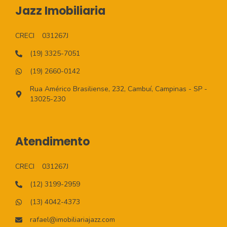
Jazz Imobiliaria
CRECI
031267J
(19) 3325-7051
(19) 2660-0142
Rua Américo Brasiliense, 232, Cambuí, Campinas - SP -
13025-230
Atendimento
CRECI
031267J
(12) 3199-2959
(13) 4042-4373
rafael@imobiliariajazz.com