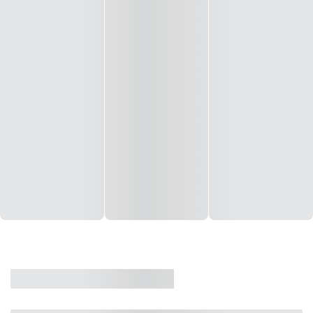
CASA
VENDA
CÓD: 19327